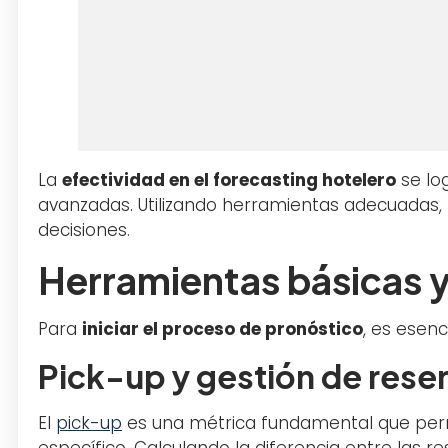
La
efectividad en el forecasting hotelero
se lo
avanzadas. Utilizando herramientas adecuadas, 
decisiones.
Herramientas básicas 
Para
iniciar el proceso de pronóstico
, es esenc
Pick-up y gestión de rese
El
pick-up
es una métrica fundamental que pe
específico. Calculando la diferencia entre las r