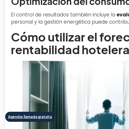
Optimización del consumo
El control de resultados también incluye la
eval
personal y la gestión energética puede contribui
Cómo utilizar el fore
rentabilidad hoteler
Agendar llamada gratuita