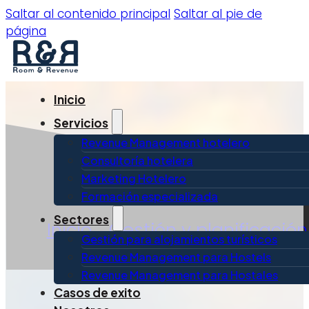
Saltar al contenido principal
Saltar al pie de
página
Inicio
Servicios
Revenue Management hotelero
Consultoría hotelera
Marketing Hotelero
Formación especializada
Sectores
Inicio
»
Gestión y planificación
Gestión para alojamientos turísticos
Revenue Management para Hostels
Revenue Management para Hostales
Casos de exito