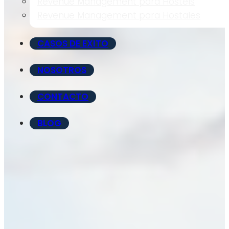
Revenue Management para Hostels
Revenue Management para Hostales
CASOS DE EXITO
NOSOTROS
CONTACTO
BLOG