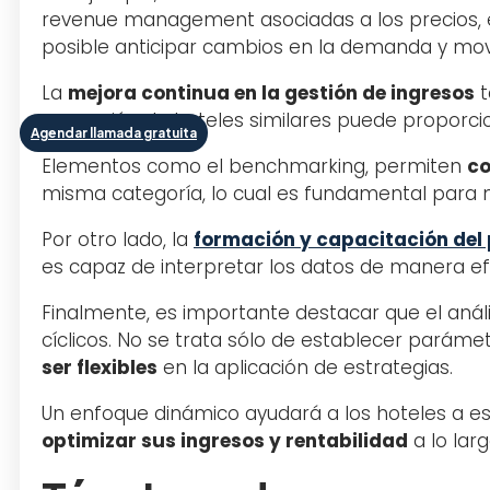
revenue management asociadas a los precios, el
posible anticipar cambios en la demanda y mo
La
mejora continua en la gestión de ingresos
t
ocupación de hoteles similares puede proporci
Agendar llamada gratuita
Elementos como el benchmarking, permiten
co
misma categoría, lo cual es fundamental para
Por otro lado, la
formación y capacitación del
es capaz de interpretar los datos de manera e
Finalmente, es importante destacar que el análi
cíclicos. No se trata sólo de establecer paráme
ser flexibles
en la aplicación de estrategias.
Un enfoque dinámico ayudará a los hoteles a 
optimizar sus ingresos y rentabilidad
a lo lar