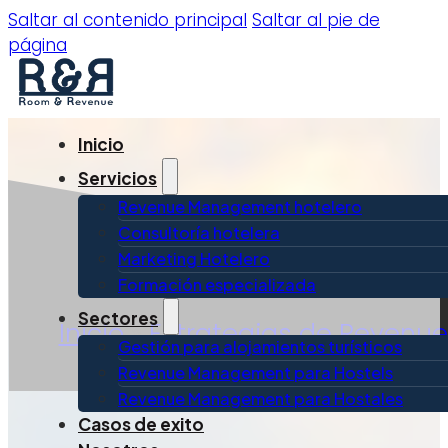
Saltar al contenido principal
Saltar al pie de
página
Inicio
Servicios
Revenue Management hotelero
Consultoría hotelera
Marketing Hotelero
Formación especializada
Sectores
Inicio
»
Estrategias de Revenue
Gestión para alojamientos turísticos
Revenue Management para Hostels
Revenue Management para Hostales
Casos de exito