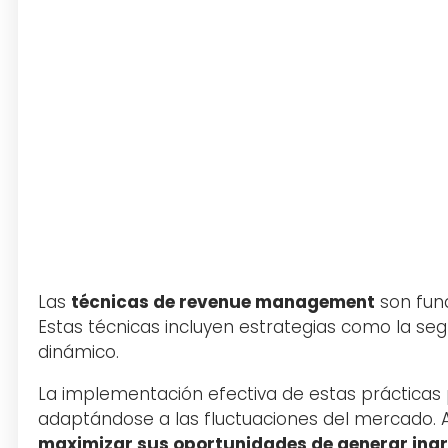
Las
técnicas de revenue management
son fund
Estas técnicas incluyen estrategias como la segm
dinámico.
La implementación efectiva de estas prácticas 
adaptándose a las fluctuaciones del mercado. A
maximizar sus oportunidades de generar ing