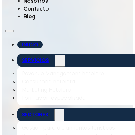
Nosotros
Contacto
Blog
INICIO
SERVICIOS
Revenue Management hotelero
Consultoría hotelera
Marketing Hotelero
Formación especializada
SECTORES
Gestión para alojamientos turísticos