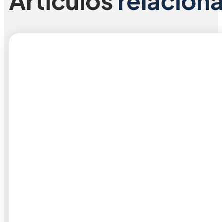
Árticulos
relacion