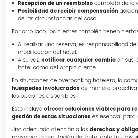
Recepción de un reembolso
completo de la es
Posibilidad de recibir compensación
adicion
de las circunstancias del caso.
Por otro lado, los clientes también tienen cierta
Al realizar una reserva, es responsabilidad del
modificación del hotel.
A su vez,
notificar cualquier cambio
en sus p
hotel como del propio cliente.
En situaciones de overbooking hotelero, la comu
huéspedes involucrados
de manera proactiva y
las opciones disponibles.
Esto incluye
ofrecer soluciones viables para r
gestión de estas situaciones
es esencial para 
Una adecuada atención a los
derechos y oblig
preservar la reputación del hotel ante futuros vi