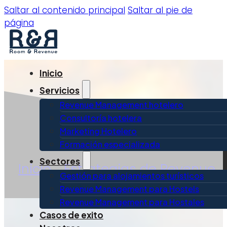
Saltar al contenido principal
Saltar al pie de
página
Inicio
Servicios
Revenue Management hotelero
Consultoría hotelera
Marketing Hotelero
Formación especializada
Sectores
Inicio
»
Estrategias de Revenue
Gestión para alojamientos turísticos
Revenue Management para Hostels
Revenue Management para Hostales
Casos de exito