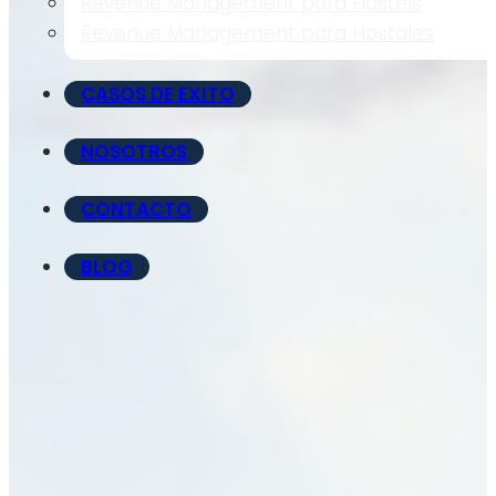
Revenue Management para Hostels
Revenue Management para Hostales
CASOS DE EXITO
NOSOTROS
CONTACTO
BLOG